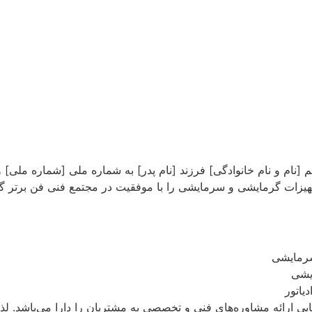
انم [نام و نام خانوادگی] فرزند [نام پدر] به شماره ملی [شماره مل
ت گرمایشی و سرمایشی را با موفقیت در مجتمع فنی فن برتر گذرا
رمایشی
یشی
یاتور
یی ارائه مشاوره‌های فنی و تخصصی به مشتریان را دارا می‌باشد. ل