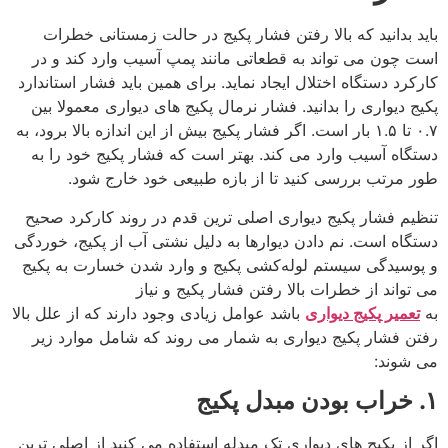
باید بدانید که بالا رفتن فشار پکیج در حالت زمستانی خطرات
است چون می تواند به قطعاتی مانند پمپ آسیب وارد کند و در
کارکرد دستگاه اختلال ایجاد نماید. برای همین باید فشار استاندارد
پکیج دیواری را بدانید. فشار نرمال پکیج های دیواری معمولا بین
۰.۷ تا ۱.۵ بار است. اگر فشار پکیج بیش از این اندازه بالا برود، به
دستگاه آسیب وارد می کند. بهتر است که فشار پکیج خود را به
طور مرتب بررسی کنید تا از بازه طبیعی خود خارج شود.
تنظیم فشار پکیج دیواری اصلی ترین قدم در روند کارکرد صحیح
دستگاه است. نم دادن دیوارها به دلیل نشتی آب از پکیج، خوردگی
و پوسیدگی سیستم لوله‌کشی پکیج و وارد شدن خسارت به پکیج
می تواند از خطرات بالا رفتن فشار پکیج و نیاز
به
تعمیر
پکیج
دیواری
باشد عوامل زیادی وجود دارند که از علل بالا
رفتن فشار پکیج دیواری به شمار می روند که شامل موارد زیر
می شوند:
۱. خراب بودن مبدل پکیج
اگر از پکیج های دیواری تک مبدله استفاده می کنید از اصلی ترین