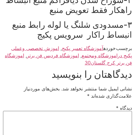
۲-سوراخ شدن دیافراگم منبع انبساط
راهکار فقط تعویض منبع
۳-مسدودی شلنگ یا لوله رابط منبع
انبساط راکار سرویس پکیج
برچسب خورده
آموزشگاه تعمیر پکیج
,
اموزش تخصصی وعملی
پکیج دراموزشگاه ومجتمع
,
اموزشگاه فردیس فن برتر
,
اموزشگاه
فن برتر کرج گلستان30
دیدگاهتان را بنویسید
نشانی ایمیل شما منتشر نخواهد شد.
بخش‌های موردنیاز
علامت‌گذاری شده‌اند
*
دیدگاه
*