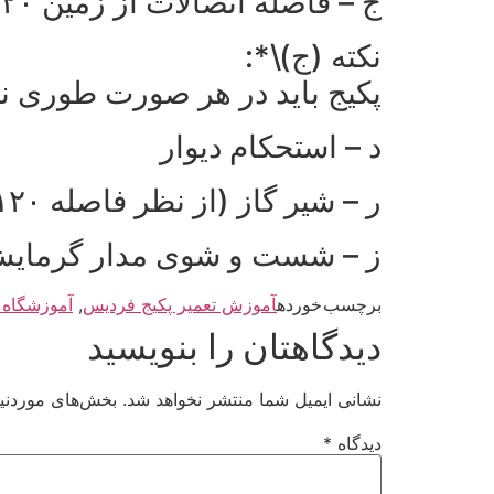
ج – فاصله اتصالات از زمین ۱۲۰ تا ۱۴۰
نکته (ج)\*:
پکیج باید در هر صورت طوری نصب ش
د – استحکام دیوار
ر – شیر گاز (از نظر فاصله ۱۲۰ و از نظر قطر ¾ یا ۱ اینچ)
ز – شست و شوی مدار گرمای
برچسب خورده
آموزش تعمیر پکیج فردیس
,
آموزشگاه 
دیدگاهتان را بنویسید
نشانی ایمیل شما منتشر نخواهد شد.
بخش‌های موردنیا
دیدگاه
*