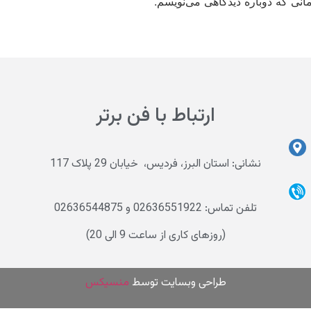
انی که دوباره دیدگاهی می‌نویسم.
ارتباط با فن برتر
نشانی: استان البرز، فردیس، خیابان 29 پلاک 117
تلفن تماس: 02636551922 و 02636544875
(روزهای کاری از ساعت 9 الی 20)
طراحی وب
سایت توسط
منسیکس