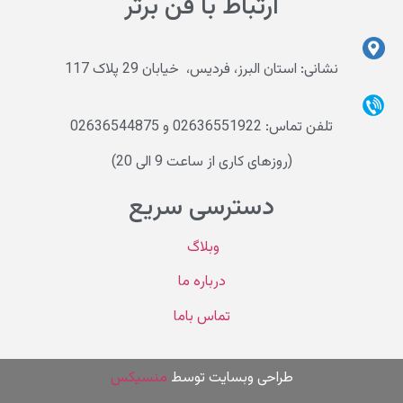
ارتباط با فن برتر
نشانی: استان البرز، فردیس، خیابان 29 پلاک 117
تلفن تماس: 02636551922 و 02636544875
(روزهای کاری از ساعت 9 الی 20)
دسترسی سریع
وبلاگ
درباره ما
تماس باما
طراحی وب
سایت توسط
منسیکس