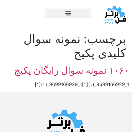
برچسب:
نمونه سوال
کلیدی پکیج
۱۰۶۰ نمونه سوال رایگان پکیج
1_9699166929_(۱)[۱]1_9699166929_(۱)[۱]