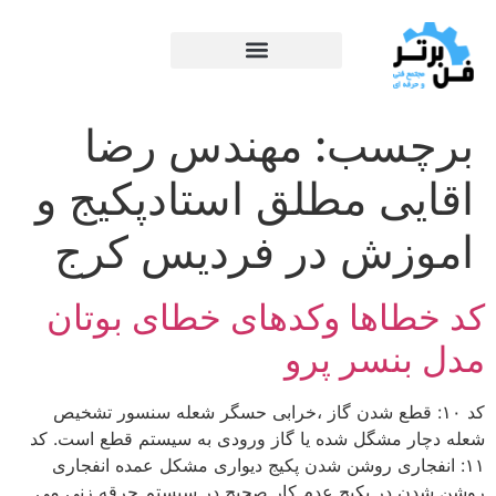
برچسب:
مهندس رضا
اقایی مطلق استادپکیج و
اموزش در فردیس کرج
کد خطاها وکدهای خطای بوتان
مدل بنسر پرو
کد ۱۰: قطع شدن گاز ،خرابی حسگر شعله سنسور تشخیص
شعله دچار مشگل شده یا گاز ورودی به سیستم قطع است. کد
۱۱: انفجاری روشن شدن پکیج دیواری مشکل عمده انفجاری
روشن شدن در پکیج عدم کار صحیح در سیستم جرقه زنی می