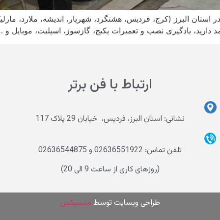
 در استان البرز (کرج، فردیس، هشتگرد، شهریار، اندیشه، ملارد، مار
د دارید، یادگیری نصب و تعمیرات پکیج، گازسوز، اسپلیت، موبایل و …
ارتباط با فن برتر
نشانی: استان البرز، فردیس، خیابان 29 پلاک 117
تلفن تماس: 02636551922 و 02636544875
(روزهای کاری از ساعت 9 الی 20)
طراحی وب
سایت توسط
منسیکس