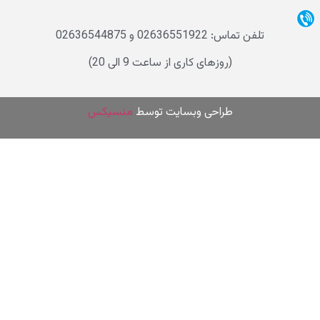
تلفن تماس: 02636551922 و 02636544875
(روزهای کاری از ساعت 9 الی 20)
طراحی وب
سایت توسط
منسیکس