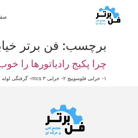
صفح
برچسب:
فن برتر خیابان 29 وم
چرا پکیج رادیاتورها را خ
۱- خرابی فلوسوییچ ۲- خرابی ntcs ۳- گرفتگی لوله کشی شیر الات یا شیرهای پیسوار ۴- خرابی شیربرقی