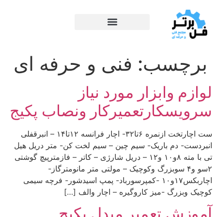
برچسب:
فنی و حرفه ای
لوازم وابزار مورد نیاز
سرویسکارتعمیرکار ونصاب پکیج
ست اچارتخت ازنمره ۶تا۳۲- اچار فرانسه ۱۲تا۱۴ – انبرقفلی
انبردست- دم باریک- سیم چین – سیم لخت کن- متر دریل هیل
تی با مته ۸و۱۰ و۱۲ – دریل شارژی – کاتر – فازمترپیچ گوشتی
۲سو و۴ سوبزرگ وکوچیک – مولتی متر مانومترگاز-
اچاربکس۱۷و۱۰ -کمپرسورباد- پمپ اسیدشور- فرچه سیمی
کوچیک وبزرگ -میز کاروگیره – اچار والف […]
آموزش تعمیر مبدل پکیج