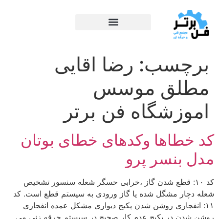
برچسب:
رضا اقایی
مطلق موسس
اموزشگاه فن برتر
کد خطاها وکدهای خطای بوتان
مدل بنسر پرو
کد ۱۰: قطع شدن گاز ،خرابی حسگر شعله سنسور تشخیص
شعله دچار مشگل شده یا گاز ورودی به سیستم قطع است. کد
۱۱: انفجاری روشن شدن پکیج دیواری مشکل عمده انفجاری
روشن شدن در پکیج عدم کار صحیح در سیستم جرقه زنی می