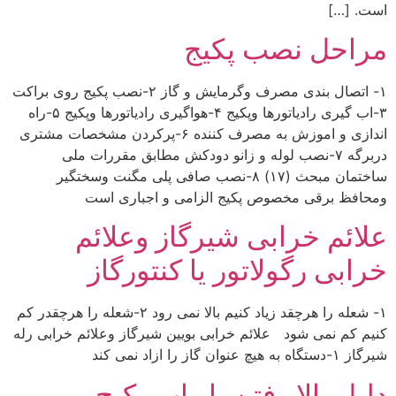
است. […]
مراحل نصب پکیج
۱- اتصال بندی مصرف وگرمایش و گاز ۲-نصب پکیج روی براکت
۳-اب گیری رادیاتورها وپکیج ۴-هواگیری رادیاتورها وپکیج ۵-راه
اندازی و اموزش به مصرف کننده ۶-پرکردن مشخصات مشتری
دربرگه ۷-نصب لوله و زانو دودکش مطابق مقررات ملی
ساختمان مبحث (۱۷) ۸-نصب صافی پلی مگنت وسختگیر
ومحافظ برقی مخصوص پکیج الزامی و اجباری است
علائم خرابی شیرگاز وعلائم
خرابی رگولاتور یا کنتورگاز
۱- شعله را هرچقد زیاد کنیم بالا نمی رود ۲-شعله را هرچقدر کم
کنیم کم نمی شود علائم خرابی بویین شیرگاز وعلائم خرابی رله
شیرگاز ۱-دستگاه به هیچ عنوان گاز را ازاد نمی کند
دلیل بالا رفتن بار اب پکیج