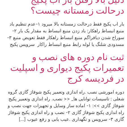
درحالت زمستانه چیست؟
بار اب پکیج فقط درحالت زمستانه بالا میرود ۱-عدم تنظیم باد
منبع انبساط راهکار: باد زدن منبع انبساط به مقدار یک بار ۲-
سوراخ شدن دیافراگم منبع انبساط راهکار فقط تعویض منبع ۳-
مسدودی شلنگ یا لوله رابط منبع انبساط راکار سرویس پکیج
ثبت نام دوره های نصب و
تعمیرات پکیج دیواری و اسپلیت
در فردیسه کرج
دوره امورشی نصب .راه اندازی وتعمیر پکیج شوفاژ گازی گروه
شغلی : تاسیسات توانایی ها_ << نصب. راه اندازی وتعمیر پکیج
شوفاژ گازی >>: ۱- اماده ساز وسایل و تجهیزات جهت نصب و
راه اندازی پکیج شوفاژ گازی ۲- نصب و راه اندازی پکیج شوفاژ
گازی ۳- سرویس و نگهداری .عیب یابی و رفع عیوب […]