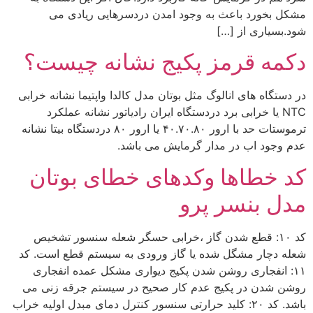
مشکل بخورد باعث به وجود امدن دردسرهایی ریادی می
شود.بسیاری از […]
دکمه قرمز پکیج نشانه چیست؟
در دستگاه های انالوگ مثل بوتان مدل کالدا واپتیما نشانه خرابی
NTC یا خرابی برد دردستگاه ایران رادیاتور نشانه عملکرد
ترموستات حد با ارور ۴۰.۷۰.۸۰ یا ارور ۸۰ دردستگاه بیتا نشانه
عدم وجود اب در مدار گرمایش می باشد.
کد خطاها وکدهای خطای بوتان
مدل بنسر پرو
کد ۱۰: قطع شدن گاز ،خرابی حسگر شعله سنسور تشخیص
شعله دچار مشگل شده یا گاز ورودی به سیستم قطع است. کد
۱۱: انفجاری روشن شدن پکیج دیواری مشکل عمده انفجاری
روشن شدن در پکیج عدم کار صحیح در سیستم جرقه زنی می
باشد. کد ۲۰: کلید حرارتی سنسور کنترل دمای مبدل اولیه خراب