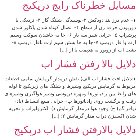
مسایل خطرناک رایج درپکیج
۱- عدم درز بند دودکش ۲-پوسیدگی شلنگ گاز ۳- نزدیکی یا
دوربودن جرقه زن از سطح ۴- اتصال کوتاه شدن یاکلوز شدن
پرشراب ۵- خرابی شیر سه بار ۶- جا به جاشدن سوکت وسیم
ارت با فاز درپمپ ۷-جا به جا بستن سیم ارت بافاز درپمپ ۸-
نشت اب از روتور به هدپمپ یا از […]
دلایل بالا رفتن فشار اب
۱:دلایل افت فشار اب الف) نقش درمدار گرمایش تمامی قطعات
مربوط به گرمایش درپکیج وشیرها و شلنگ های زیرپکیج تا لوله
های رابط بین رادیاتورها ومهره درپوشی وشیر هواگیری وشیرهای
رفت و برگشت روی رادیاتورها ب- خرابی منبع انبساط (باد-
دیافراگم) ج) وجود هوا درمدار گرمایش د) الکترولیزاب و تجزیه
شدن اکسیژن دراب مدار گرمایش ۲: […]
دلایل بالارفتن فشار اب درپکیج