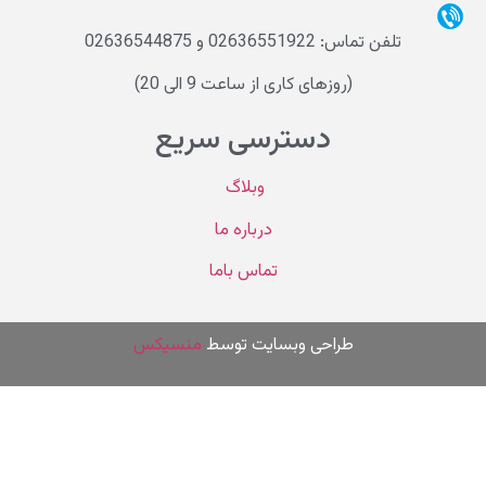
تلفن تماس: 02636551922 و 02636544875
(روزهای کاری از ساعت 9 الی 20)
دسترسی سریع
وبلاگ
درباره ما
تماس باما
طراحی وب
سایت توسط
منسیکس