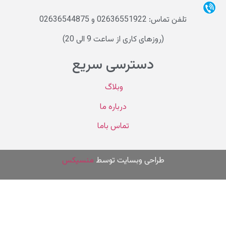
تلفن تماس: 02636551922 و 02636544875
(روزهای کاری از ساعت 9 الی 20)
دسترسی سریع
وبلاگ
درباره ما
تماس باما
طراحی وب
سایت توسط
منسیکس