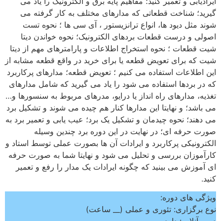
ایرادیابی و تعمیر کنید؛ مفاهیم پایه برق و الکترونیک را یاد می
گیرید؛ شناخت قطعاتی که مدارهای مختلف به کار گرفته می
شوند مثل دیود ها، انواع ترانزیستور ، آی سی ها ؛ نحوه تست
اصولی و درست قطعات بردهای الکترونیک؛ نحوه خواندن دیتا
شیت قطعات ؛ نحوه استخراج اطلاعات و پارامترهای مهم از دیتا
شیت که برای تعویض قطعه یا برای خرید در واقع قطعه مشابه از
این اطلاعات استفاده می کنیم ؛ تعویض قطعه؛ مدارهای پرکاربرد
که در بردها استفاده می شود را یاد می گیرید که شامل مدارهای
تغذیه، مدارهای راه انداز یا درایو، مدرهای مربوط به سنسورها و…
می باشد؛ و نهایتا این مدارها کنار هم چیده می شوند و تشکیل برد
می دهند؛ نحوه چیدمان و تشکیل یک برد؛ عیب یابی و تعمیر برد به
صورت حرفه ای؛ در نهایت در این دوره برد چندین وسیله
الکترونیکی پرکاربرد و ایرادات آن ها بصورت عملی توسط استاد و
کارآموزان بررسی و تحلیل می شود و نهایتا شما به صورت حرفه
ای آموزش می بینید که چگونه ایرادات یک مدار را رفع و تعمیر
کنید.
ویژگی های دوره:
نوع برگزاری: تئوری و عملی (__ ساعت)